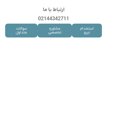
ارتباط با ما
02144342711
استخدام
مشاوره
سوالات
نیرو
تخصصی
متداول