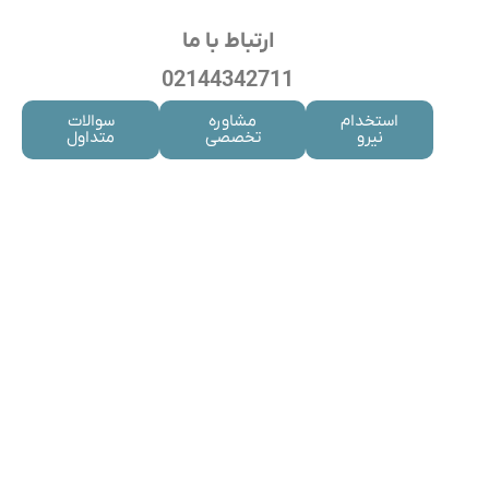
ارتباط با ما
02144342711
استخدام
مشاوره
سوالات
نیرو
تخصصی
متداول