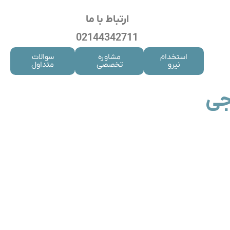
ارتباط با ما
02144342711
استخدام
مشاوره
سوالات
نیرو
تخصصی
متداول
جی