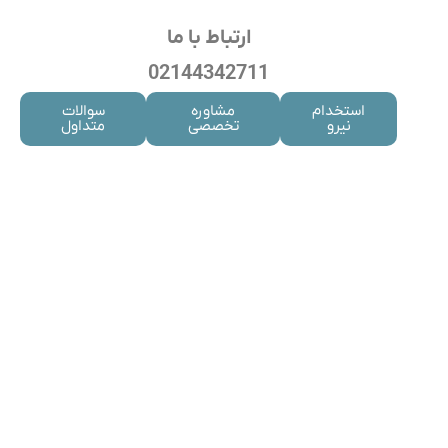
ارتباط با ما
02144342711
استخدام
مشاوره
سوالات
نیرو
تخصصی
متداول