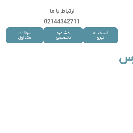
ارتباط با ما
02144342711
استخدام
مشاوره
سوالات
نیرو
تخصصی
متداول
رس