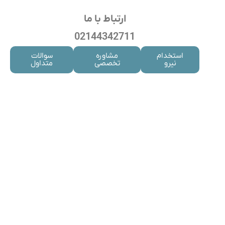
ارتباط با ما
02144342711
استخدام
مشاوره
سوالات
نیرو
تخصصی
متداول