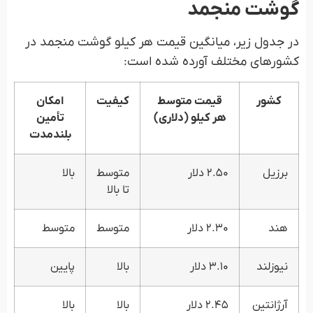
گوشت منجمد
در جدول زیر، میانگین قیمت هر کیلو گوشت منجمد در
کشورهای مختلف آورده شده است:
کشور
قیمت متوسط
کیفیت
امکان
هر کیلو (دلاری)
تأمین
بلندمدت
برزیل
۲.۵۰ دلار
متوسط
بالا
تا بالا
هند
۲.۳۰ دلار
متوسط
متوسط
نیوزلند
۳.۱۰ دلار
بالا
پایین
آرژانتین
۲.۴۵ دلار
بالا
بالا