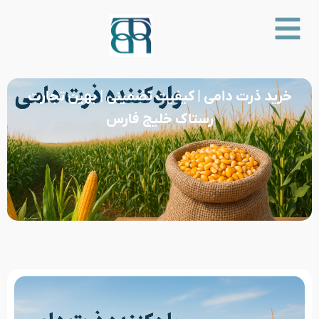
خرید ذرت دامی | کیفیت تضمینی | بهین تجارت
رستاک خلیج فارس