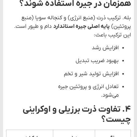
همزمان در جیره استفاده شوند؟
بله. ترکیب ذرت (منبع انرژی) و کنجاله سویا (منبع
پروتئین)
پایه اصلی جیره استاندارد
دام و طیور است.
این ترکیب باعث:
افزایش رشد
بهبود ضریب تبدیل
افزایش تولید شیر و تخم
تعادل انرژی و پروتئین جیره
می‌شود.
۴. تفاوت ذرت برزیلی و اوکراینی
چیست؟