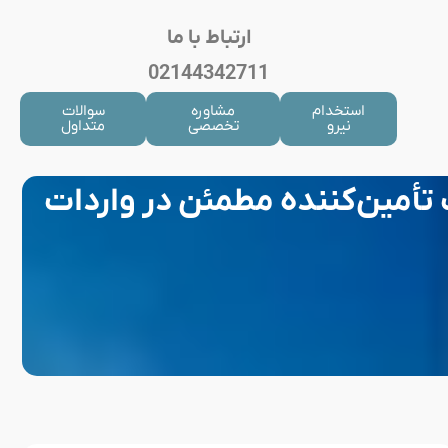
ارتباط با ما
02144342711
استخدام
مشاوره
سوالات
نیرو
تخصصی
متداول
تأمین‌کننده مطمئن در واردات